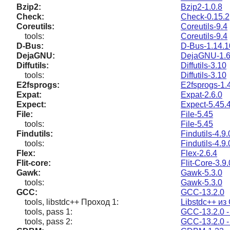
Bzip2:
Bzip2-1.0.8
Check:
Check-0.15.2
Coreutils:
Coreutils-9.4
tools:
Coreutils-9.4
D-Bus:
D-Bus-1.14.1
DejaGNU:
DejaGNU-1.6
Diffutils:
Diffutils-3.10
tools:
Diffutils-3.10
E2fsprogs:
E2fsprogs-1.
Expat:
Expat-2.6.0
Expect:
Expect-5.45.
File:
File-5.45
tools:
File-5.45
Findutils:
Findutils-4.9.
tools:
Findutils-4.9.
Flex:
Flex-2.6.4
Flit-core:
Flit-Core-3.9.
Gawk:
Gawk-5.3.0
tools:
Gawk-5.3.0
GCC:
GCC-13.2.0
tools, libstdc++ Проход 1:
Libstdc++ из
tools, pass 1:
GCC-13.2.0 -
tools, pass 2:
GCC-13.2.0 -