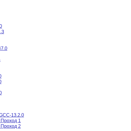
0
.3
47.0
4
0
0
0
 GCC-13.2.0
 Проход 1
 Проход 2