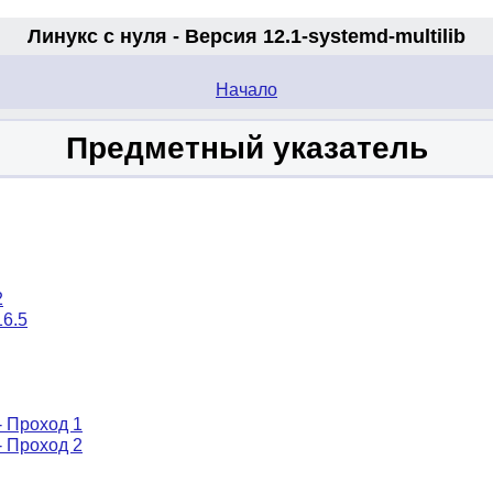
Линукс с нуля - Версия 12.1-systemd
-multilib
.
Начало
Предметный указатель
2
16.5
 - Проход 1
 - Проход 2