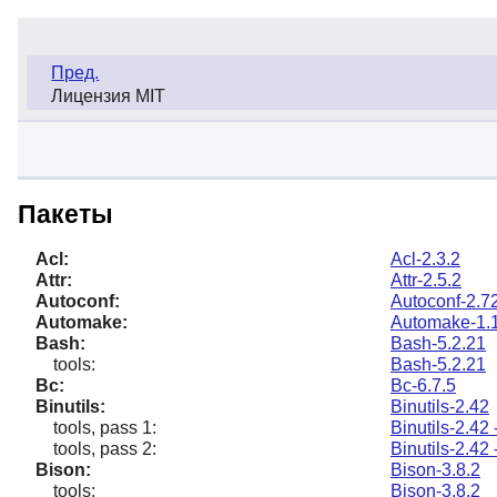
Пред.
Лицензия MIT
Пакеты
Acl:
Acl-2.3.2
Attr:
Attr-2.5.2
Autoconf:
Autoconf-2.7
Automake:
Automake-1.
Bash:
Bash-5.2.21
tools:
Bash-5.2.21
Bc:
Bc-6.7.5
Binutils:
Binutils-2.42
tools, pass 1:
Binutils-2.42
tools, pass 2:
Binutils-2.42
Bison:
Bison-3.8.2
tools:
Bison-3.8.2