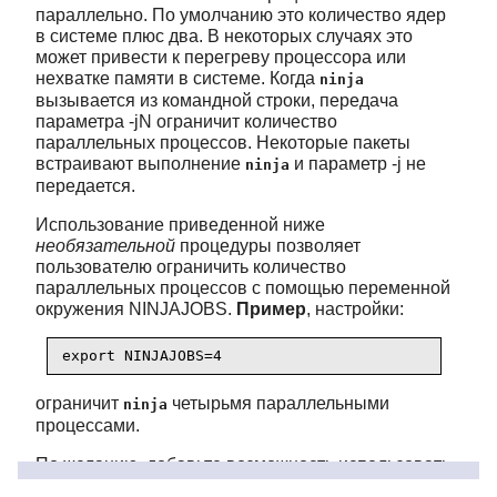
параллельно. По умолчанию это количество ядер
в системе плюс два. В некоторых случаях это
может привести к перегреву процессора или
нехватке памяти в системе. Когда
ninja
вызывается из командной строки, передача
параметра -jN ограничит количество
параллельных процессов. Некоторые пакеты
встраивают выполнение
и параметр -j не
ninja
передается.
Использование приведенной ниже
необязательной
процедуры позволяет
пользователю ограничить количество
параллельных процессов с помощью переменной
окружения NINJAJOBS.
Пример
, настройки:
export NINJAJOBS=4
ограничит
четырьмя параллельными
ninja
процессами.
По желанию, добавьте возможность использовать
переменную окружения NINJAJOBS, выполнив