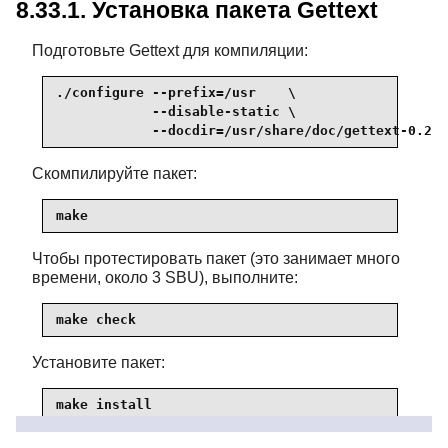
8.33.1. Установка пакета Gettext
Подготовьте Gettext для компиляции:
./configure --prefix=/usr    \

            --disable-static \

            --docdir=/usr/share/doc/gettext-0.22.
Скомпилируйте пакет:
make
Чтобы протестировать пакет (это занимает много
времени, около 3 SBU), выполните:
make check
Установите пакет:
make install

chmod -v 0755 /usr/lib/preloadable_libintl.so