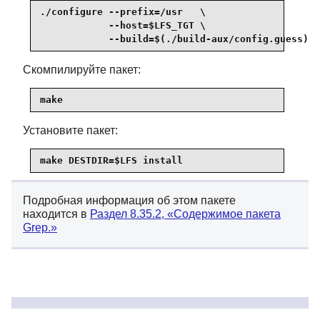
./configure --prefix=/usr   \

            --host=$LFS_TGT \

            --build=$(./build-aux/config.guess)
Скомпилируйте пакет:
make
Установите пакет:
make DESTDIR=$LFS install
Подробная информация об этом пакете
находится в
Раздел 8.35.2, «Содержимое пакета
Grep.»