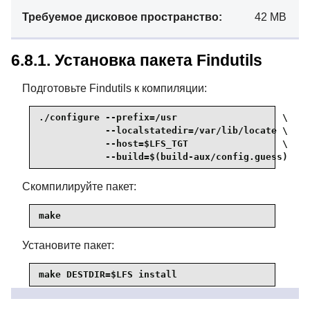
Требуемое дисковое пространство:
42 MB
6.8.1. Установка пакета Findutils
Подготовьте Findutils к компиляции:
./configure --prefix=/usr                   \

            --localstatedir=/var/lib/locate \

            --host=$LFS_TGT                 \

            --build=$(build-aux/config.guess)
Скомпилируйте пакет:
make
Установите пакет:
make DESTDIR=$LFS install