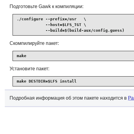
Подготовьте Gawk к компиляции:
./configure --prefix=/usr   \

            --host=$LFS_TGT \

            --build=$(build-aux/config.guess)
Скомпилируйте пакет:
make
Установите пакет:
make DESTDIR=$LFS install
Подробная информация об этом пакете находится в
Ра