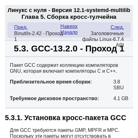
Линукс с нуля - Версия 12.1-systemd
-multilib
Глава 5. Сборка кросс-тулчейна
Наверх
Пред.
След.
Начало
Binutils-2.42 - Проход
Заголовочные
1
файлы Linux-6.7.4
API
5.3. GCC-13.2.0 - Проход 1
Пакет GCC содержит коллекцию компиляторов
GNU, которая включает компиляторы C и C++.
Приблизительное время сборки:
3.8
SBU
Требуемое дисковое пространство:
4.1 GB
5.3.1. Установка кросс-пакета GCC
Для GCC требуются пакеты GMP, MPFR и MPC.
Поскольку эти пакеты могут отсутствовать в