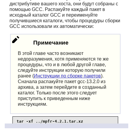
дистрибутиве вашего хоста, они будут собраны с
помощью GCC. Распакуйте каждый пакет в
исходный каталог GCC и переименуйте
получившиеся каталоги, чтобы процедуры сборки
GCC использовали их автоматически:
Примечание
В этой главе часто возникают
недоразумения, хотя применяются те же
процедуры, что и в любой другой главе,
следуйте инструкции которую получили
ранее (
Инструкции по сборке пакетов
).
Сначала распакуйте пакет gcc-13.2.0 из
архива, а затем перейдите в созданный
каталог. Только после этого следует
приступить к приведенным ниже
инструкциям.
tar -xf ../mpfr-4.2.1.tar.xz

mv -v mpfr-4.2.1 mpfr

tar -xf ../gmp-6.3.0.tar.xz
