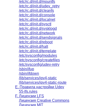
/etc/rc.d/init.d/mountfs
/etc/rc.d/init.d/udev_retry
/etc/rc.d/init.d/cleanfs
/etc/rc.d/init.d/console
/etc/rc.d/init.d/localnet
/etc/rc.d/init.d/sysctl
/etc/rc.d/init.d/sysklogd
/etc/rc.d/init.d/network
/etc/rc.d/init.d/sendsignals
/etc/rc.d/init.d/reboot
/etc/rc.d/init.d/halt
/etc/rc.d/init.d/template
/etc/sysconfig/modules
/etc/sysconfig/createfiles
/etc/sysconfig/udev-retry
/sbin/ifup
/sbin/ifdown
/lib/services/ipv4-static
/lib/services/ipv4-static-route
E. Правила настройки Udev
55-lfs.rules
F. Лицензии LFS
Лицензия Creative Commons
Лицензия MIT