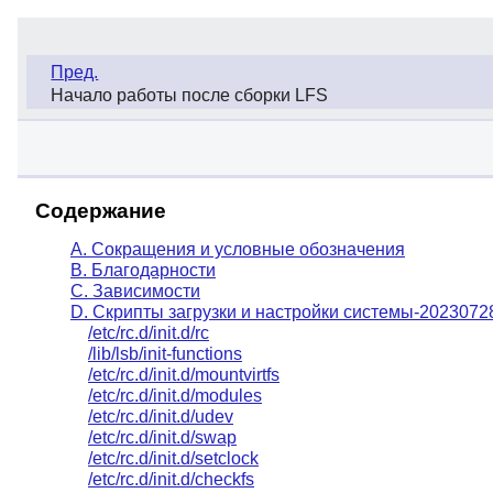
Пред.
Начало работы после сборки LFS
Содержание
A. Сокращения и условные обозначения
B. Благодарности
C. Зависимости
D. Скрипты загрузки и настройки системы-2023072
/etc/rc.d/init.d/rc
/lib/lsb/init-functions
/etc/rc.d/init.d/mountvirtfs
/etc/rc.d/init.d/modules
/etc/rc.d/init.d/udev
/etc/rc.d/init.d/swap
/etc/rc.d/init.d/setclock
/etc/rc.d/init.d/checkfs