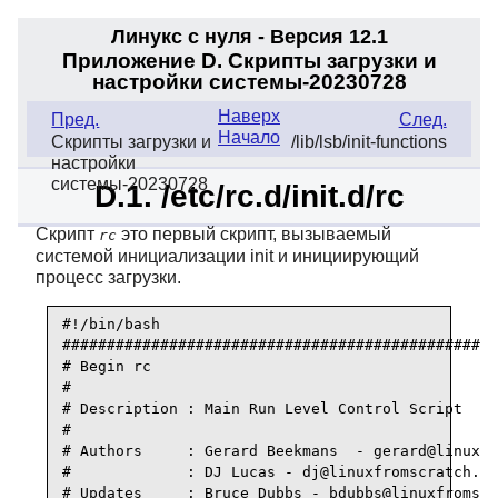
Линукс с нуля - Версия 12.1
Приложение D. Скрипты загрузки и
настройки системы-20230728
Наверх
Пред.
След.
Начало
Скрипты загрузки и
/lib/lsb/init-functions
настройки
системы-20230728
D.1. /etc/rc.d/init.d/rc
Скрипт
это первый скрипт, вызываемый
rc
системой инициализации
init
и инициирующий
процесс загрузки.
#!/bin/bash

#################################################
# Begin rc

#

# Description : Main Run Level Control Script

#

# Authors     : Gerard Beekmans  - gerard@linuxfr
#             : DJ Lucas - dj@linuxfromscratch.or
# Updates     : Bruce Dubbs - bdubbs@linuxfromscr