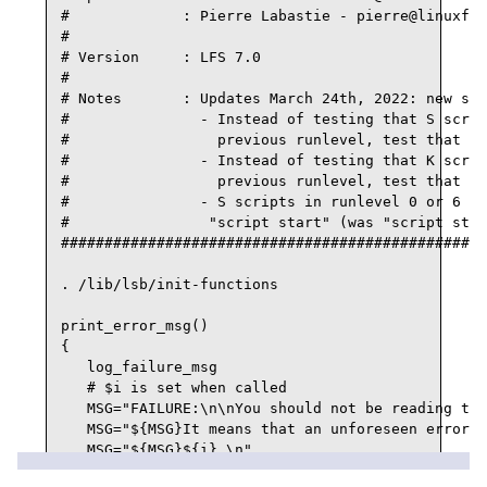
#             : Pierre Labastie - pierre@linuxfro
#

# Version     : LFS 7.0

#

# Notes       : Updates March 24th, 2022: new sem
#               - Instead of testing that S scrip
#                 previous runlevel, test that th
#               - Instead of testing that K scrip
#                 previous runlevel, test that th
#               - S scripts in runlevel 0 or 6 ar
#                "script start" (was "script stop
#################################################
. /lib/lsb/init-functions

print_error_msg()

{

   log_failure_msg

   # $i is set when called

   MSG="FAILURE:\n\nYou should not be reading thi
   MSG="${MSG}It means that an unforeseen error t
   MSG="${MSG}${i},\n"

   MSG="${MSG}which exited with a return value of