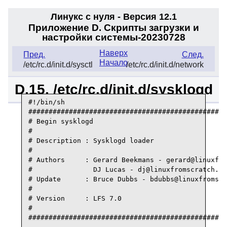
Линукс с нуля - Версия 12.1
Приложение D. Скрипты загрузки и
настройки системы-20230728
Наверх
Пред.
След.
Начало
/etc/rc.d/init.d/sysctl
/etc/rc.d/init.d/network
D.15. /etc/rc.d/init.d/sysklogd
#!/bin/sh

#################################################
# Begin sysklogd

#

# Description : Sysklogd loader

#

# Authors     : Gerard Beekmans - gerard@linuxfro
#               DJ Lucas - dj@linuxfromscratch.or
# Update      : Bruce Dubbs - bdubbs@linuxfromscr
#

# Version     : LFS 7.0

#

#################################################