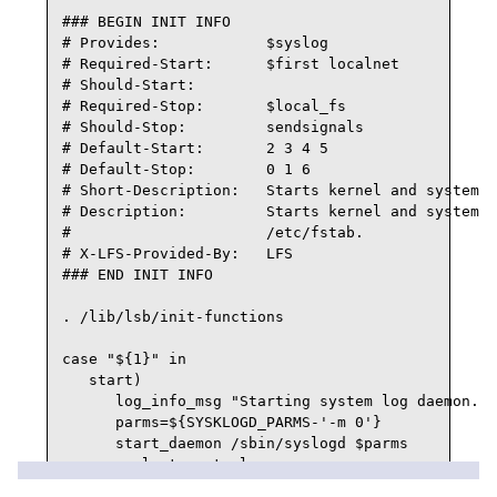
### BEGIN INIT INFO

# Provides:            $syslog

# Required-Start:      $first localnet

# Should-Start:

# Required-Stop:       $local_fs

# Should-Stop:         sendsignals

# Default-Start:       2 3 4 5

# Default-Stop:        0 1 6

# Short-Description:   Starts kernel and system l
# Description:         Starts kernel and system l
#                      /etc/fstab.

# X-LFS-Provided-By:   LFS

### END INIT INFO

. /lib/lsb/init-functions

case "${1}" in

   start)

      log_info_msg "Starting system log daemon...
      parms=${SYSKLOGD_PARMS-'-m 0'}

      start_daemon /sbin/syslogd $parms

      evaluate_retval
