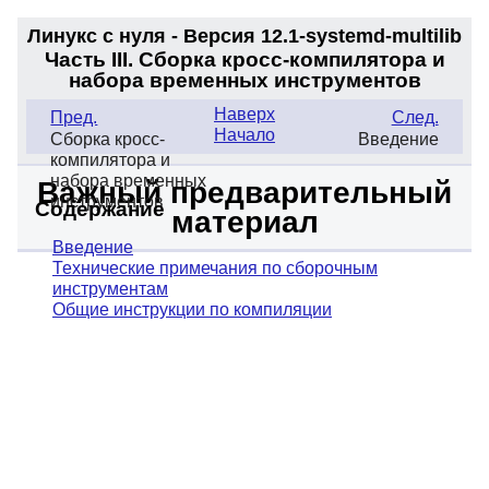
Линукс с нуля - Версия 12.1-systemd
-multilib
Часть III. Сборка кросс-компилятора и
набора временных инструментов
Наверх
Пред.
След.
Начало
Сборка кросс-
Введение
компилятора и
набора временных
Важный предварительный
инструментов
Содержание
материал
Введение
Технические примечания по сборочным
инструментам
Общие инструкции по компиляции