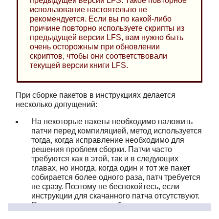
предыдущей версии LFS. Такое повторное
использование настоятельно не
рекомендуется. Если вы по какой-либо
причине повторно используете скрипты из
предыдущей версии LFS, вам нужно быть
очень осторожным при обновлении
скриптов, чтобы они соответствовали
текущей версии книги LFS.
При сборке пакетов в инструкциях делается
несколько допущений:
На некоторые пакеты необходимо наложить
патчи перед компиляцией, метод используется
тогда, когда исправление необходимо для
решения проблем сборки. Патчи часто
требуются как в этой, так и в следующих
главах, но иногда, когда один и тот же пакет
собирается более одного раза, патч требуется
не сразу. Поэтому не беспокойтесь, если
инструкции для скачанного патча отсутствуют.
Предупреждающие сообщения о
смещении
(offset)
или
размытии (fuzz)
также могут