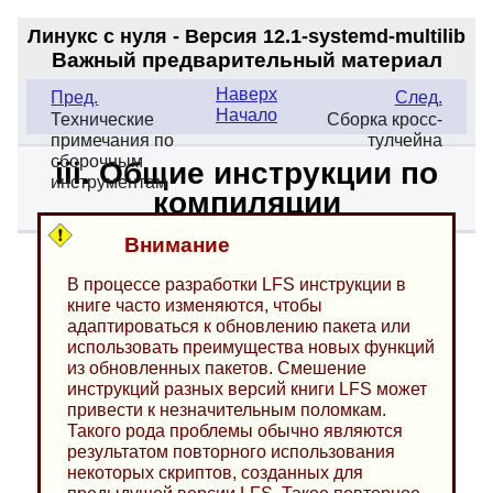
Линукс с нуля - Версия 12.1-systemd
-multilib
Важный предварительный материал
Наверх
Пред.
След.
Начало
Технические
Сборка кросс-
примечания по
тулчейна
сборочным
iii. Общие инструкции по
инструментам
компиляции
Внимание
В процессе разработки LFS инструкции в
книге часто изменяются, чтобы
адаптироваться к обновлению пакета или
использовать преимущества новых функций
из обновленных пакетов. Смешение
инструкций разных версий книги LFS может
привести к незначительным поломкам.
Такого рода проблемы обычно являются
результатом повторного использования
некоторых скриптов, созданных для