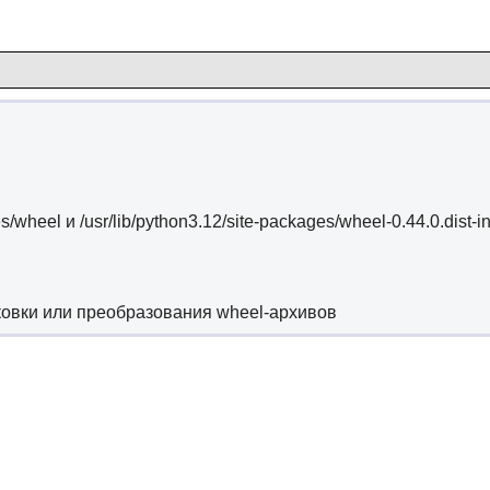
es/wheel и /usr/lib/python3.12/site-packages/wheel-0.44.0.dist-in
аковки или преобразования wheel-архивов