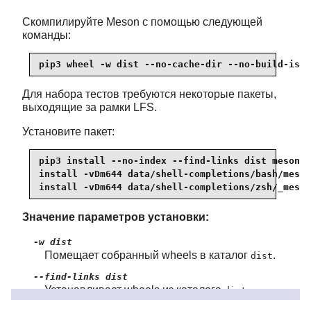
Скомпилируйте Meson с помощью следующей
команды:
pip3 wheel -w dist --no-cache-dir --no-build-isol
Для набора тестов требуются некоторые пакеты,
выходящие за рамки LFS.
Установите пакет:
pip3 install --no-index --find-links dist meson

install -vDm644 data/shell-completions/bash/meson
install -vDm644 data/shell-completions/zsh/_meson
Значение параметров установки:
-w dist
Помещает собранный wheels в каталог
.
dist
--find-links dist
Устанавливает wheels из каталога
.
dist