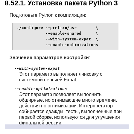
8.52.1. Установка пакета Python 3
Подготовьте Python к компиляции:
./configure --prefix=/usr        \

            --enable-shared      \

            --with-system-expat  \

            --enable-optimizations
Значение параметров настройки:
--with-system-expat
Этот параметр выполняет линковку с
системной версией
Expat
.
--enable-optimizations
Этот параметр позволяет выполнить
обширные, но отнимающие много времени,
действия по оптимизации. Интерпретатор
собирается дважды; тесты, выполненные при
первой сборке, используются для улучшения
финальной версии.
Скомпилируйте пакет: