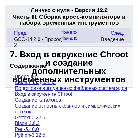
Линукс с нуля - Версия 12.2
Часть III. Сборка кросс-компилятора и
набора временных инструментов
Наверх
Пред.
След.
Начало
GCC-14.2.0 - Проход
Введение
2
7. Вход в окружение Chroot
и создание
Содержание
дополнительных
Введение
временных инструментов
Смена владельца
Подготовка виртуальных файловых систем ядра
Вход в окружение Chroot
Создание каталогов
Создание основных файлов и символических
ссылок
Gettext-0.22.5
Bison-3.8.2
Perl-5.40.0
Python-3.12.5