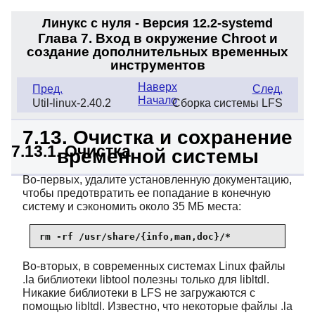
Линукс с нуля - Версия 12.2-systemd
Глава 7. Вход в окружение Chroot и
создание дополнительных временных
инструментов
Наверх
Пред.
След.
Начало
Util-linux-2.40.2
Сборка системы LFS
7.13. Очистка и сохранение
7.13.1. Очистка
временной системы
Во-первых, удалите установленную документацию,
чтобы предотвратить ее попадание в конечную
систему и сэкономить около 35 МБ места:
rm -rf /usr/share/{info,man,doc}/*
Во-вторых, в современных системах Linux файлы
.la библиотеки libtool полезны только для libltdl.
Никакие библиотеки в LFS не загружаются с
помощью libltdl. Известно, что некоторые файлы .la