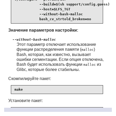
            --build=$(sh support/config.guess) \

            --host=$LFS_TGT                    \

            --without-bash-malloc              \

            bash_cv_strtold_broken=no
Значение параметров настройки:
--without-bash-malloc
Этот параметр отключает использование
функции распределения памяти (
)
malloc
Bash, которая, как известно, вызывает
ошибки сегментации. Если опция отключена,
Bash будет использовать функции
из
malloc
Glibc, которые более стабильны.
Скомпилируйте пакет:
make
Установите пакет:
make DESTDIR=$LFS install