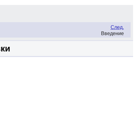
След.
Введение
вки