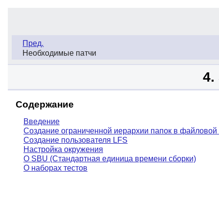
Пред.
Необходимые патчи
4.
Содержание
Введение
Создание ограниченной иерархии папок в файловой
Создание пользователя LFS
Настройка окружения
О SBU (Стандартная единица времени сборки)
О наборах тестов