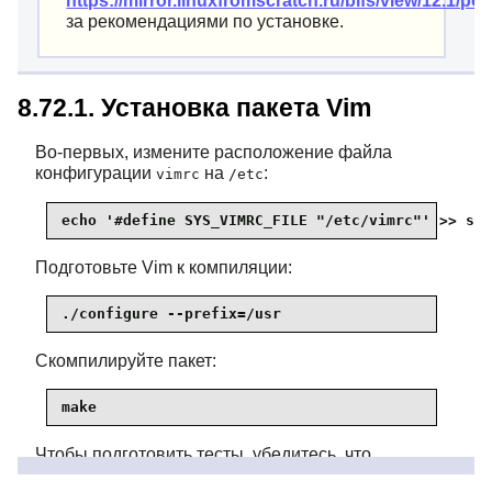
https://mirror.linuxfromscratch.ru/blfs/view/12.1/pos
за рекомендациями по установке.
8.72.1. Установка пакета Vim
Во-первых, измените расположение файла
конфигурации
на
:
vimrc
/etc
echo '#define SYS_VIMRC_FILE "/etc/vimrc"' >> src
Подготовьте Vim к компиляции:
./configure --prefix=/usr
Скомпилируйте пакет:
make
Чтобы подготовить тесты, убедитесь, что
пользователь
может писать в исходное
tester