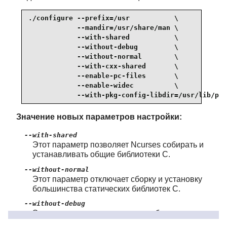
./configure --prefix=/usr           \

            --mandir=/usr/share/man \

            --with-shared           \

            --without-debug         \

            --without-normal        \

            --with-cxx-shared       \

            --enable-pc-files       \

            --enable-widec          \

            --with-pkg-config-libdir=/usr/lib/pkg
Значение новых параметров настройки:
--with-shared
Этот параметр позволяет Ncurses собирать и
устанавливать общие библиотеки C.
--without-normal
Этот параметр отключает сборку и установку
большинства статических библиотек C.
--without-debug
Этот параметр предотвращает сборку и
установку отладочных библиотек.