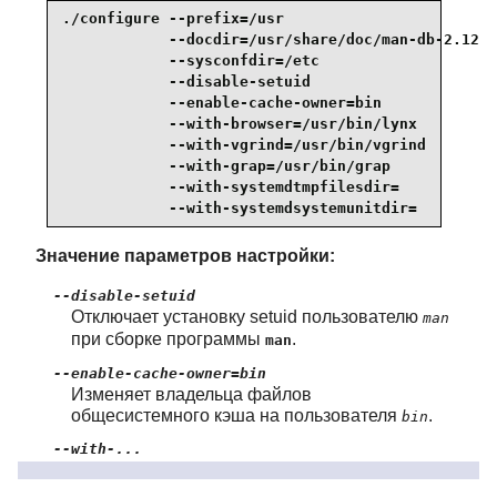
./configure --prefix=/usr                        
            --docdir=/usr/share/doc/man-db-2.12.0
            --sysconfdir=/etc                    
            --disable-setuid                     
            --enable-cache-owner=bin             
            --with-browser=/usr/bin/lynx         
            --with-vgrind=/usr/bin/vgrind        
            --with-grap=/usr/bin/grap            
            --with-systemdtmpfilesdir=           
            --with-systemdsystemunitdir=
Значение параметров настройки:
--disable-setuid
Отключает установку setuid пользователю
man
при сборке программы
.
man
--enable-cache-owner=bin
Изменяет владельца файлов
общесистемного кэша на пользователя
.
bin
--with-...
Эти три аргумента используются для
настройки программ по умолчанию.
lynx