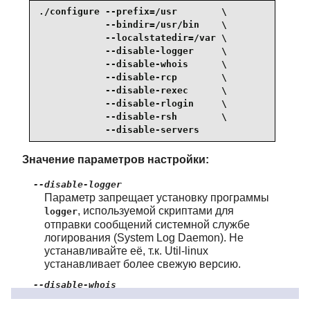
./configure --prefix=/usr        \

            --bindir=/usr/bin    \

            --localstatedir=/var \

            --disable-logger     \

            --disable-whois      \

            --disable-rcp        \

            --disable-rexec      \

            --disable-rlogin     \

            --disable-rsh        \

            --disable-servers
Значение параметров настройки:
--disable-logger
Параметр запрещает установку программы
, используемой скриптами для
logger
отправки сообщений системной службе
логирования (System Log Daemon). Не
устанавливайте её, т.к. Util-linux
устанавливает более свежую версию.
--disable-whois
Этот параметр отключает сборку
-
whois