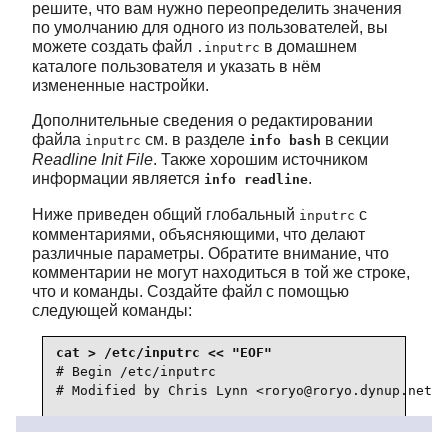
решите, что вам нужно переопределить значения
по умолчанию для одного из пользователей, вы
можете создать файл
в домашнем
.inputrc
каталоге пользователя и указать в нём
измененные настройки.
Дополнительные сведения о редактировании
файла
см. в разделе
в секции
inputrc
info bash
Readline Init File
. Также хорошим источником
информации является
.
info readline
Ниже приведен общий глобальный
с
inputrc
комментариями, объясняющими, что делают
различные параметры. Обратите внимание, что
комментарии не могут находиться в той же строке,
что и команды. Создайте файл с помощью
следующей команды:
# Begin /etc/inputrc

# Modified by Chris Lynn <roryo@roryo.dynup.net>

# Разрешить перенос приглашения оболочки на следу
set horizontal-scroll-mode Off
