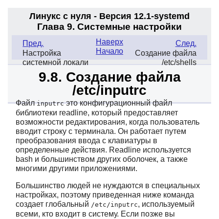
Линукс с нуля - Версия 12.1-systemd
Глава 9. Системные настройки
Наверх
Пред.
След.
Начало
Настройка
Создание файла
системной локали
/etc/shells
9.8. Создание файла
/etc/inputrc
Файл
это конфигурационный файл
inputrc
библиотеки readline, который предоставляет
возможности редактирования, когда пользователь
вводит строку с терминала. Он работает путем
преобразования ввода с клавиатуры в
определенные действия. Readline используется
bash и большинством других оболочек, а также
многими другими приложениями.
Большинство людей не нуждаются в специальных
настройках, поэтому приведенная ниже команда
создает глобальный
, используемый
/etc/inputrc
всеми, кто входит в систему. Если позже вы