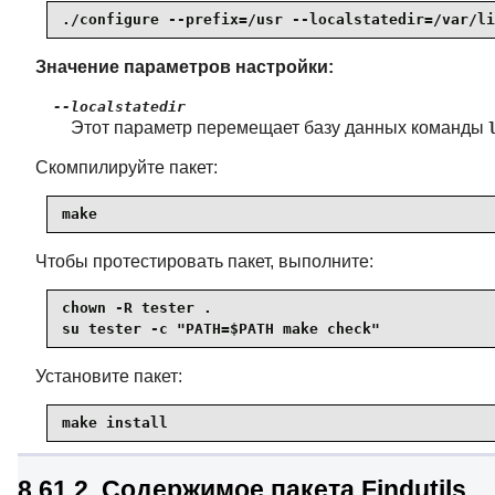
./configure --prefix=/usr --localstatedir=/var/li
Значение параметров настройки:
--localstatedir
Этот параметр перемещает базу данных команды
Скомпилируйте пакет:
make
Чтобы протестировать пакет, выполните:
chown -R tester .

su tester -c "PATH=$PATH make check"
Установите пакет:
make install
8.61.2. Содержимое пакета Findutils