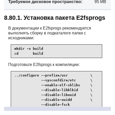
Требуемое дисковое пространство:
95 MB
8.80.1. Установка пакета E2fsprogs
В документации к E2fsprogs рекомендуется
выполнять сборку в подкаталоге папки с
исходниками:
mkdir -v build

cd       build
Подготовьте E2fsprogs к компиляции:
../configure --prefix=/usr           \

             --sysconfdir=/etc       \

             --enable-elf-shlibs     \

             --disable-libblkid      \

             --disable-libuuid       \

             --disable-uuidd         \

             --disable-fsck