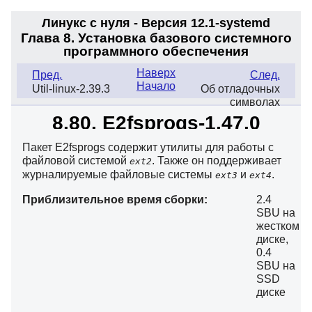
Линукс с нуля - Версия 12.1-systemd
Глава 8. Установка базового системного
программного обеспечения
Наверх
Пред.
След.
Начало
Util-linux-2.39.3
Об отладочных
символах
8.80. E2fsprogs-1.47.0
Пакет E2fsprogs содержит утилиты для работы с
файловой системой
. Также он поддерживает
ext2
журналируемые файловые системы
и
.
ext3
ext4
Приблизительное время сборки:
2.4
SBU на
жестком
диске,
0.4
SBU на
SSD
диске