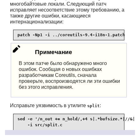
многобайтовые локали. Следующий патч
исправляет несоответствие этому требованию, а
также другие ошибки, касающиеся
интернационализации:
patch -Np1 -i ../coreutils-9.4-i18n-1.patch
Примечание
В этом патче было обнаружено много
ошибок. Сообщая о новых ошибках
разработчикам Coreutils, сначала
проверьте, воспроизводятся ли эти ошибки
без этого исправления.
Исправьте уязвимость в утилите
:
split
sed -e '/n_out += n_hold/,+4 s|.*bufsize.*|//&|' 
    -i src/split.c
Теперь подготовьте Coreutils к компиляции: