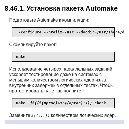
8.46.1. Установка пакета Automake
Подготовьте Automake к компиляции:
./configure --prefix=/usr --docdir=/usr/share/doc
Скомпилируйте пакет:
make
Использование четырех параллельных заданий
ускоряет тестирование даже на системах с
меньшим количеством логических ядер из-за
внутренних задержек в отдельных тестах. Чтобы
протестировать пакет, выполните:
make 
-j$(($(nproc)>4?$(nproc):4))
 check
Замените
количеством логических ядер,
$((...))
которые вы хотите использовать, если вы не
планируете использовать все.