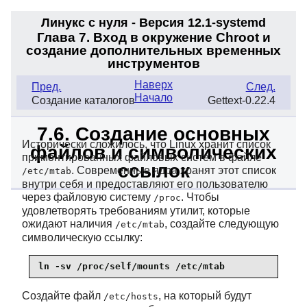
Линукс с нуля - Версия 12.1-systemd
Глава 7. Вход в окружение Chroot и
создание дополнительных временных
инструментов
Наверх
Пред.
След.
Начало
Создание каталогов
Gettext-0.22.4
7.6. Создание основных
Исторически сложилось, что Linux хранит список
файлов и символических
примонтированных файловых систем в файле
ссылок
. Современные ядра хранят этот список
/etc/mtab
внутри себя и предоставляют его пользователю
через файловую систему
. Чтобы
/proc
удовлетворять требованиям утилит, которые
ожидают наличия
, создайте следующую
/etc/mtab
символическую ссылку:
ln -sv /proc/self/mounts /etc/mtab
Создайте файл
, на который будут
/etc/hosts