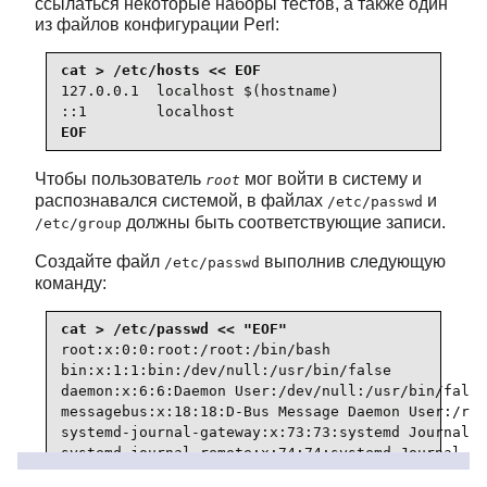
ссылаться некоторые наборы тестов, а также один
из файлов конфигурации Perl:
127.0.0.1  localhost $(hostname)

::1        localhost
EOF
Чтобы пользователь
мог войти в систему и
root
распознавался системой, в файлах
и
/etc/passwd
должны быть соответствующие записи.
/etc/group
Создайте файл
выполнив следующую
/etc/passwd
команду:
root:x:0:0:root:/root:/bin/bash

bin:x:1:1:bin:/dev/null:/usr/bin/false

daemon:x:6:6:Daemon User:/dev/null:/usr/bin/false

messagebus:x:18:18:D-Bus Message Daemon User:/run
systemd-journal-gateway:x:73:73:systemd Journal G
systemd-journal-remote:x:74:74:systemd Journal Re
systemd-journal-upload:x:75:75:systemd Journal Up