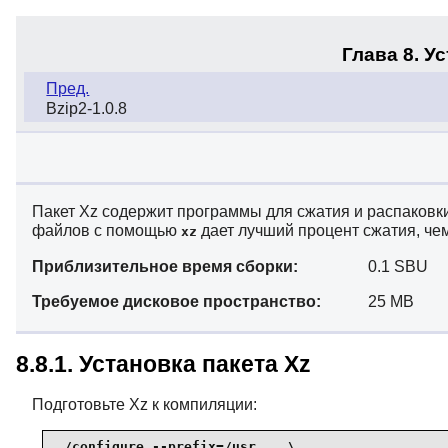
Глава 8. У
Пред.
Bzip2-1.0.8
Пакет Xz содержит программы для сжатия и распаковк
файлов с помощью
дает лучший процент сжатия, че
xz
Приблизительное время сборки:
0.1 SBU
Требуемое дисковое пространство:
25 MB
8.8.1. Установка пакета Xz
Подготовьте Xz к компиляции:
./configure --prefix=/usr    \
