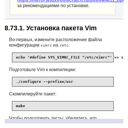
https://mirror.linuxfromscratch.ru/blfs/view/12.1/pos
за рекомендациями по установке.
8.73.1. Установка пакета Vim
Во-первых, измените расположение файла
конфигурации
на
:
vimrc
/etc
echo '#define SYS_VIMRC_FILE "/etc/vimrc"' >> src
Подготовьте Vim к компиляции:
./configure --prefix=/usr
Скомпилируйте пакет:
make
Чтобы подготовить тесты, убедитесь, что
пользователь
может писать в исходное
tester