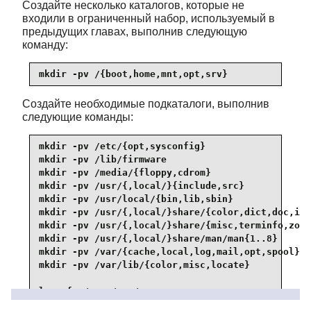
Создайте несколько каталогов, которые не
входили в ограниченный набор, используемый в
предыдущих главах, выполнив следующую
команду:
mkdir -pv /{boot,home,mnt,opt,srv}
Создайте необходимые подкаталоги, выполнив
следующие команды:
mkdir -pv /etc/{opt,sysconfig}

mkdir -pv /lib/firmware

mkdir -pv /media/{floppy,cdrom}

mkdir -pv /usr/{,local/}{include,src}

mkdir -pv /usr/local/{bin,lib,sbin}

mkdir -pv /usr/{,local/}share/{color,dict,doc,inf
mkdir -pv /usr/{,local/}share/{misc,terminfo,zone
mkdir -pv /usr/{,local/}share/man/man{1..8}

mkdir -pv /var/{cache,local,log,mail,opt,spool}

mkdir -pv /var/lib/{color,misc,locate}

ln -sfv /run /var/run

ln -sfv /run/lock /var/lock
