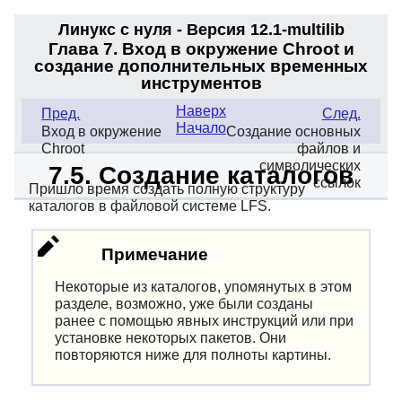
Линукс с нуля - Версия 12.1
-multilib
Глава 7. Вход в окружение Chroot и
создание дополнительных временных
инструментов
Наверх
Пред.
След.
Начало
Вход в окружение
Создание основных
Chroot
файлов и
символических
7.5. Создание каталогов
ссылок
Пришло время создать полную структуру
каталогов в файловой системе LFS.
Примечание
Некоторые из каталогов, упомянутых в этом
разделе, возможно, уже были созданы
ранее с помощью явных инструкций или при
установке некоторых пакетов. Они
повторяются ниже для полноты картины.