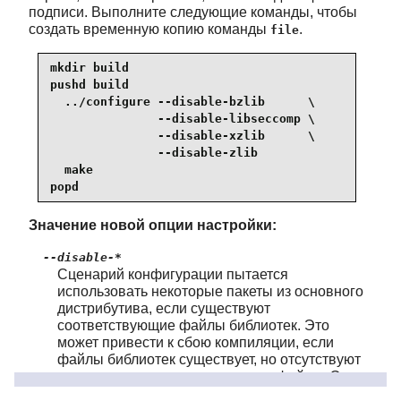
подписи. Выполните следующие команды, чтобы
создать временную копию команды
.
file
mkdir build

pushd build

  ../configure --disable-bzlib      \

               --disable-libseccomp \

               --disable-xzlib      \

               --disable-zlib

  make

popd
Значение новой опции настройки:
--disable-*
Сценарий конфигурации пытается
использовать некоторые пакеты из основного
дистрибутива, если существуют
соответствующие файлы библиотек. Это
может привести к сбою компиляции, если
файлы библиотек существует, но отсутствуют
соответствующие заголовочные файлы. Эти
параметры предотвращают использование