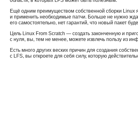
области, в которых LFS может быть полезным.
Ещё одним преимуществом собственной сборки Linux я
и применить необходимые патчи. Больше не нужно ждат
его самостоятельно, нет гарантий, что новый пакет буд
Цель Linux From Scratch — создать законченную и приг
с нуля, вы, тем не менее, можете извлечь пользу из и
Есть много других веских причин для создания собств
с LFS, вы откроете для себя силу, которую действител