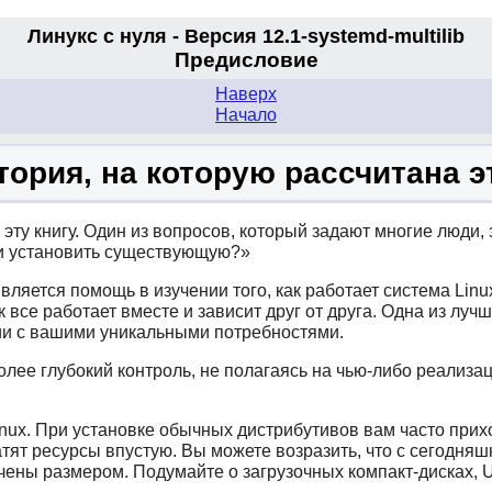
Линукс с нуля - Версия 12.1-systemd
-multilib
Предисловие
Наверх
Начало
итория, на которую рассчитана э
эту книгу. Один из вопросов, который задают многие люди, 
 и установить существующую?
»
вляется помощь в изучении того, как работает система Lin
к все работает вместе и зависит друг от друга. Одна из лу
вии с вашими уникальными потребностями.
ее глубокий контроль, не полагаясь на чью-либо реализаци
nux. При установке обычных дистрибутивов вам часто прих
атят ресурсы впустую. Вы можете возразить, что с сегодн
ичены размером. Подумайте о загрузочных компакт-дисках,