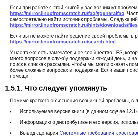
Если при работе с этой книгой у вас возникнут пробле
https://mirror.linuxfromscratch.ru/faq/#generalfaq
. Час
самостоятельно найти источник проблемы. Следующий 
https://mirror.linuxfromscratch.ru/hints/downloads/files/
Если вы не можете найти решение своей проблемы в р
https://mirror.linuxfromscratch.ru/search.html
.
У нас также есть замечательное сообщество LFS, кото
много вопросов в службу поддержки каждый день, и на
поиск в списках рассылки. Чтобы мы могли оказать по
более сложных вопросах в поддержке. Если ваши поис
помощи.
1.5.1. Что следует упомянуть
Помимо краткого объяснения возникшей проблемы, в
Используемая версия книги (в данном случае 12.1
Информацию о дистрибутиве и его версия, исполь
Вывод сценария
Системные требования к хостов