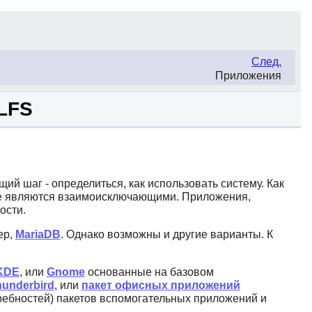
След.
Приложения
 LFS
ий шаг - определиться, как использовать систему. Как
и не являются взаимоисключающими. Приложения,
ости.
ер,
MariaDB
. Однако возможны и другие варианты. К
KDE
, или
Gnome
основанные на базовом
underbird
, или
пакет офисных приложений
требностей) пакетов вспомогательных приложений и