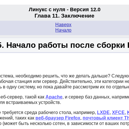
Линукс с нуля - Версия 12.0
Глава 11. Заключение
Наверх
Начало
5. Начало работы после сборки
система, необходимо решить, что же делать дальше? Следующ
рабочая станция или сервер. Действительно, эти категори
в одну систему, но пока давайте рассмотрим их по отдельн
еб-сервер, такой как
Apache
, и сервер баз данных, наприм
ля встраиваемых устройств.
 требуется среда рабочего стола, например,
LXDE
,
XFCE
,
ений, таких как
веб-браузер Firefox
,
почтовый клиент Th
о (может быть несколько сотен, в зависимости от ваших по