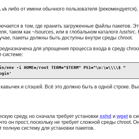
либо от имени обычного пользователя (рекомендуется),
.sh
ключается в том, где хранить загруженные файлы пакетов. 
, таком как ~/sources, или в глобальном каталоге /usr/sr
случае, пакеты должны быть доступны внутри среды chroot.
редназначена для упрощения процесса входа в среду chroo
т-системе:
in/env -i HOME=/root TERM="$TERM" PS1="\u:\w\\\\$ "

ogin'
 кавычек и слэшей. Всё это должно быть в одной строке. В
скую среду, но сначала требует установки
sshd
и
wget
в си
то он прост, поскольку не требует сложной среды chroot. 
 полную систему для установки пакетов.