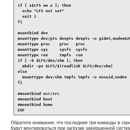
if [ x$LFS == x ]; then

  echo "LFS not set"

  exit 1

fi

mountbind dev

mounttype dev/pts devpts devpts -o gid=5,mode=620
mounttype proc    proc   proc

mounttype sys     sysfs  sysfs

mounttype run     tmpfs  run

if [ -h $LFS/dev/shm ]; then

  mkdir -pv $LFS/$(readlink $LFS/dev/shm)

else

  mounttype dev/shm tmpfs tmpfs -o nosuid,nodev

fi 

#mountbind usr/src

#mountbind boot

#mountbind home

EOF
Обратите внимание, что последние три команды в скри
будут монтироваться при загрузке завершенной сист