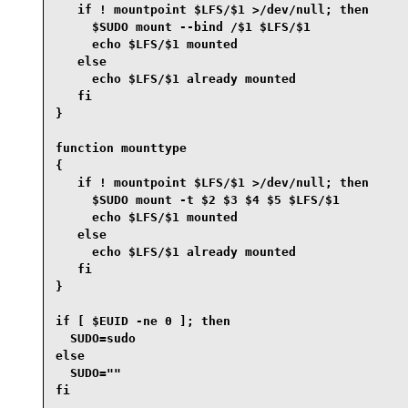
   if ! mountpoint $LFS/$1 >/dev/null; then

     $SUDO mount --bind /$1 $LFS/$1

     echo $LFS/$1 mounted

   else

     echo $LFS/$1 already mounted

   fi

}

function mounttype

{

   if ! mountpoint $LFS/$1 >/dev/null; then

     $SUDO mount -t $2 $3 $4 $5 $LFS/$1

     echo $LFS/$1 mounted

   else

     echo $LFS/$1 already mounted

   fi

}

if [ $EUID -ne 0 ]; then

  SUDO=sudo

else

  SUDO=""

fi
