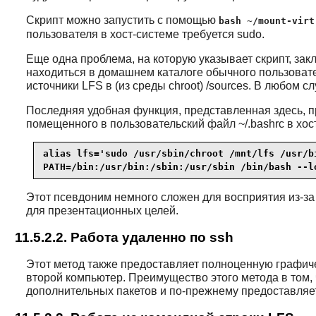
Скрипт можно запустить с помощью
bash ~/mount-virt
пользователя в хост-системе требуется sudo.
Еще одна проблема, на которую указывает скрипт, за
находиться в домашнем каталоге обычного пользователя
источники LFS в (из среды chroot) /sources. В любом 
Последняя удобная функция, представленная здесь, п
помещенного в пользовательский файл ~/.bashrc в хос
alias lfs='sudo /usr/sbin/chroot /mnt/lfs /usr/b
PATH=/bin:/usr/bin:/sbin:/usr/sbin /bin/bash --l
Этот псевдоним немного сложен для восприятия из-за
для презентационных целей.
11.5.2.2. Работа удаленно по ssh
Этот метод также предоставляет полноценную графиче
второй компьютер. Преимущество этого метода в том, ч
дополнительных пакетов и по-прежнему предоставляет