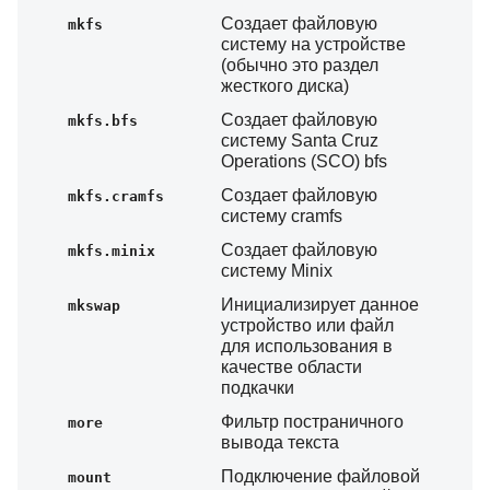
Создает файловую
mkfs
систему на устройстве
(обычно это раздел
жесткого диска)
Создает файловую
mkfs.bfs
систему Santa Cruz
Operations (SCO) bfs
Создает файловую
mkfs.cramfs
систему cramfs
Создает файловую
mkfs.minix
систему Minix
Инициализирует данное
mkswap
устройство или файл
для использования в
качестве области
подкачки
Фильтр постраничного
more
вывода текста
Подключение файловой
mount