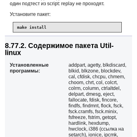
один подтест из script: replay не проходят.
Установите пакет:
make install
8.77.2. Содержимое пакета Util-
linux
Установленные
addpart, agetty, blkdiscard,
программы:
blkid, blkzone, blockdev,
cal, cfdisk, chcpu, chmem,
choom, chrt, col, colcrt,
colrm, column, ctrlaltdel,
delpart, dmesg, eject,
fallocate, fdisk, fincore,
findfs, findmnt, flock, fsck,
fsck.cramfs, fsck.minix,
fsfreeze, fstrim, getopt,
hardlink, hexdump,
hwclock, i386 (ссылка на
setarch), ionice, ipcmk,