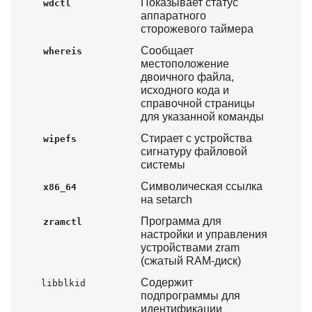
Показывает статус
wdctl
аппаратного
сторожевого таймера
Сообщает
whereis
местоположение
двоичного файла,
исходного кода и
справочной страницы
для указанной команды
Стирает с устройства
wipefs
сигнатуру файловой
системы
Символическая ссылка
x86_64
на setarch
Программа для
zramctl
настройки и управления
устройствами zram
(сжатый RAM-диск)
Содержит
libblkid
подпрограммы для
идентификации