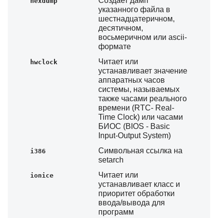
Создает дамп
hexdump
указанного файла в
шестнадцатеричном,
десятичном,
восьмеричном или ascii-
формате
Читает или
hwclock
устанавливает значение
аппаратных часов
системы, называемых
также часами реального
времени (RTC- Real-
Time Clock) или часами
БИОС (BIOS - Basic
Input-Output System)
Символьная ссылка на
i386
setarch
Читает или
ionice
устанавливает класс и
приоритет обработки
ввода/вывода для
программ