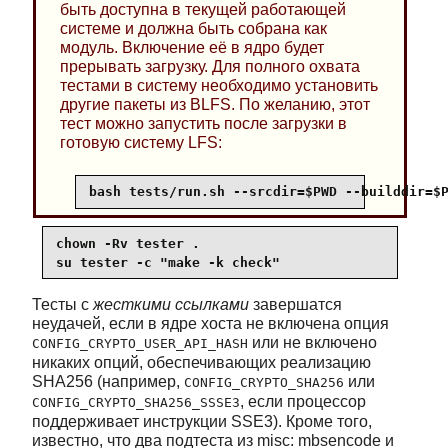
быть доступна в текущей работающей
системе и должна быть собрана как
модуль. Включение её в ядро будет
прерывать загрузку. Для полного охвата
тестами в систему необходимо установить
другие пакеты из BLFS. По желанию, этот
тест можно запустить после загрузки в
готовую систему LFS:
bash tests/run.sh --srcdir=$PWD --builddir=$
chown -Rv tester .

su tester -c "make -k check"
Тесты с
жесткими ссылками
завершатся
неудачей, если в ядре хоста не включена опция
или не включено
CONFIG_CRYPTO_USER_API_HASH
никаких опций, обеспечивающих реализацию
SHA256 (например,
или
CONFIG_CRYPTO_SHA256
, если процессор
CONFIG_CRYPTO_SHA256_SSSE3
поддерживает инструкции SSE3). Кроме того,
известно, что два подтеста из misc: mbsencode и