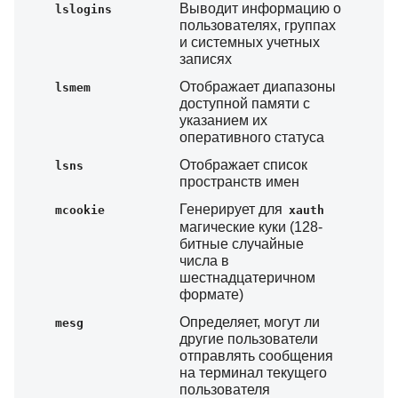
Выводит информацию о
lslogins
пользователях, группах
и системных учетных
записях
Отображает диапазоны
lsmem
доступной памяти с
указанием их
оперативного статуса
Отображает список
lsns
пространств имен
Генерирует для
mcookie
xauth
магические куки (128-
битные случайные
числа в
шестнадцатеричном
формате)
Определяет, могут ли
mesg
другие пользователи
отправлять сообщения
на терминал текущего
пользователя