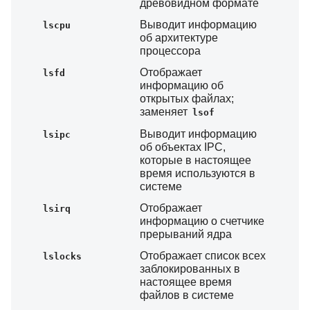
древовидном формате
Выводит информацию
lscpu
об архитектуре
процессора
Отображает
lsfd
информацию об
открытых файлах;
заменяет
lsof
Выводит информацию
lsipc
об объектах IPC,
которые в настоящее
время используются в
системе
Отображает
lsirq
информацию о счетчике
прерываний ядра
Отображает список всех
lslocks
заблокированных в
настоящее время
файлов в системе