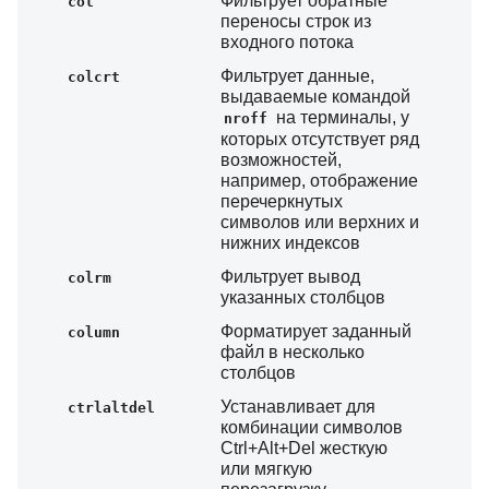
Фильтрует обратные
col
переносы строк из
входного потока
Фильтрует данные,
colcrt
выдаваемые командой
на терминалы, у
nroff
которых отсутствует ряд
возможностей,
например, отображение
перечеркнутых
символов или верхних и
нижних индексов
Фильтрует вывод
colrm
указанных столбцов
Форматирует заданный
column
файл в несколько
столбцов
Устанавливает для
ctrlaltdel
комбинации символов
Ctrl+Alt+Del жесткую
или мягкую