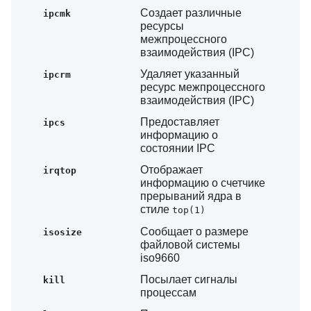
Создает различные
ipcmk
ресурсы
межпроцессного
взаимодействия (IPC)
Удаляет указанный
ipcrm
ресурс межпроцессного
взаимодействия (IPC)
Предоставляет
ipcs
информацию о
состоянии IPC
Отображает
irqtop
информацию о счетчике
прерываний ядра в
стиле
top(1)
Сообщает о размере
isosize
файловой системы
iso9660
Посылает сигналы
kill
процессам