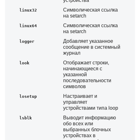
устройства
Символическая ссылка
linux32
на setarch
Символическая ссылка
linux64
на setarch
Добавляет указанное
logger
сообщение в системный
журнал
Отображает строки,
look
начинающиеся с
указанной
последовательности
символов
Настраивает и
losetup
управляет
устройствами типа loop
Выводит информацию
lsblk
обо всех или
выбранных блочных
устройствах в