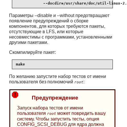
            --docdir=/usr/share/doc/util-linux-2.
Параметры --disable и --without предотвращают
появление предупреждений о сборке
компонентов, для которых требуются пакеты,
отсутствующие в LFS, или которые
несовместимы с программами, установленными
другими пакетами.
Скомпилируйте пакет:
make
По желанию запустите набор тестов от имени
пользователя без полномочий
:
root
Предупреждение
Запуск набора тестов от имени
пользователя
может повредить вашу
root
систему. Чтобы запустить тесты, опция
CONFIG_SCSI_DEBUG для ядра должна