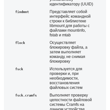
идентификатору (UUID)
Представляет собой
findmnt
интерфейс командной
строки к библиотеке
libmount для работы с
файлами mountinfo,
fstab и mtab
Осуществляет
flock
блокировку файла, а
затем выполняет
команду, не снимая
блокировку
Используется для
fsck
проверки и, при
необходимости,
восстановления
файловых систем
Выполняет проверку
fsck.cramfs
целостности файловой
системы Cramfs на
данном устройстве