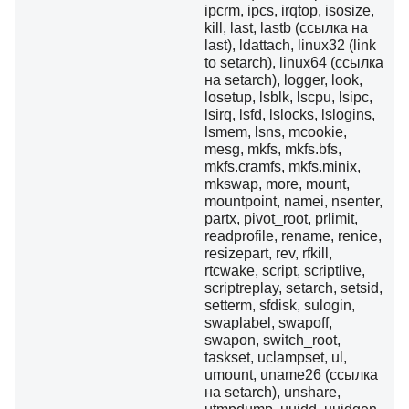
ipcrm, ipcs, irqtop, isosize,
kill, last, lastb (ссылка на
last), ldattach, linux32 (link
to setarch), linux64 (ссылка
на setarch), logger, look,
losetup, lsblk, lscpu, lsipc,
lsirq, lsfd, lslocks, lslogins,
lsmem, lsns, mcookie,
mesg, mkfs, mkfs.bfs,
mkfs.cramfs, mkfs.minix,
mkswap, more, mount,
mountpoint, namei, nsenter,
partx, pivot_root, prlimit,
readprofile, rename, renice,
resizepart, rev, rfkill,
rtcwake, script, scriptlive,
scriptreplay, setarch, setsid,
setterm, sfdisk, sulogin,
swaplabel, swapoff,
swapon, switch_root,
taskset, uclampset, ul,
umount, uname26 (ссылка
на setarch), unshare,