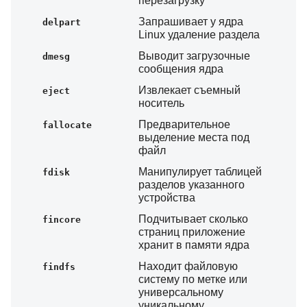
перезагрузку
Запрашивает у ядра
delpart
Linux удаление раздела
Выводит загрузочные
dmesg
сообщения ядра
Извлекает съемный
eject
носитель
Предварительное
fallocate
выделение места под
файл
Манипулирует таблицей
fdisk
разделов указанного
устройства
Подчитывает сколько
fincore
страниц приложение
хранит в памяти ядра
Находит файловую
findfs
систему по метке или
универсальному
уникальному