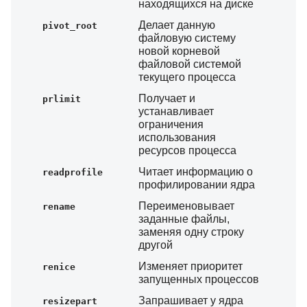
находящихся на диске
Делает данную
pivot_root
файловую систему
новой корневой
файловой системой
текущего процесса
Получает и
prlimit
устанавливает
ограничения
использования
ресурсов процесса
Читает информацию о
readprofile
профилировании ядра
Переименовывает
rename
заданные файлы,
заменяя одну строку
другой
Изменяет приоритет
renice
запущенных процессов
Запрашивает у ядра
resizepart