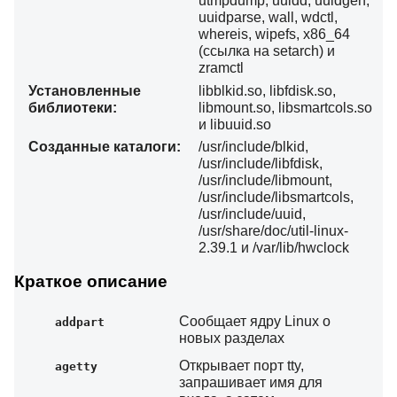
utmpdump, uuidd, uuidgen,
uuidparse, wall, wdctl,
whereis, wipefs, x86_64
(ссылка на setarch) и
zramctl
Установленные
libblkid.so, libfdisk.so,
библиотеки:
libmount.so, libsmartcols.so
и libuuid.so
Созданные каталоги:
/usr/include/blkid,
/usr/include/libfdisk,
/usr/include/libmount,
/usr/include/libsmartcols,
/usr/include/uuid,
/usr/share/doc/util-linux-
2.39.1 и /var/lib/hwclock
Краткое описание
Сообщает ядру Linux о
addpart
новых разделах
Открывает порт tty,
agetty
запрашивает имя для