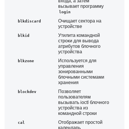
входа, а затем
вызывает программу
login
Очищает сектора на
blkdiscard
устройстве
Утилита командной
blkid
строки для вывода
атрибутов блочного
устройства
Используется для
blkzone
управления
зонированными
блочными системами
хранения
Позволяет
blockdev
пользователям
вызывать ioctl блочного
устройства из
командной строки
Отображает простой
cal
календарь