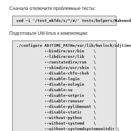
Сначала отключите проблемные тесты:
sed -i '/test_mkfds/s/^/#/' tests/helpers/Makemod
Подготовьте Util-linux к компиляции:
./configure ADJTIME_PATH=/var/lib/hwclock/adjtime
            --bindir=/usr/bin    \

            --libdir=/usr/lib    \

            --runstatedir=/run   \

            --sbindir=/usr/sbin  \

            --disable-chfn-chsh  \

            --disable-login      \

            --disable-nologin    \

            --disable-su         \

            --disable-setpriv    \

            --disable-runuser    \

            --disable-pylibmount \

            --disable-static     \

            --without-python     \

            --without-systemd    \

            --without-systemdsystemunitdir \
