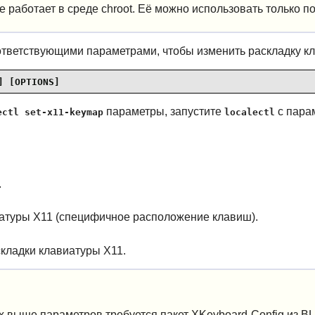
е работает в среде chroot. Её можно использовать только п
ответствующими параметрами, чтобы изменить раскладку кл
] [OPTIONS]
параметры, запустите
с пара
ectl set-x11-keymap
localectl
.
атуры X11 (специфичное расположение клавиш).
кладки клавиатуры X11.
 выше параметров требуется пакет XKeyboard-Config из B