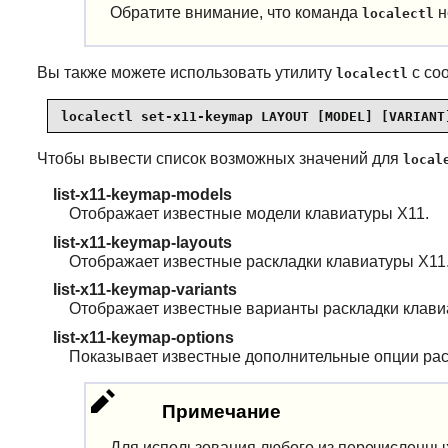
Обратите внимание, что команда
н
localectl
Вы также можете использовать утилиту
с со
localectl
localectl set-x11-keymap LAYOUT [MODEL] [VARIANT
Чтобы вывести список возможных значений для
local
list-x11-keymap-models
Отображает известные модели клавиатуры X11.
list-x11-keymap-layouts
Отображает известные раскладки клавиатуры X11
list-x11-keymap-variants
Отображает известные варианты раскладки клави
list-x11-keymap-options
Показывает известные дополнительные опции рас
Примечание
Для использования любого из перечисленных