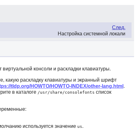
След.
Настройка системной локали
т виртуальной консоли и раскладки клавиатуры.
е, какую раскладку клавиатуры и экранный шрифт
tps://tldp.org/HOWTO/HOWTO-INDEX/other-lang.html
.
рите в каталоге
список
/usr/share/consolefonts
еременные:
умолчанию используется значение
.
us