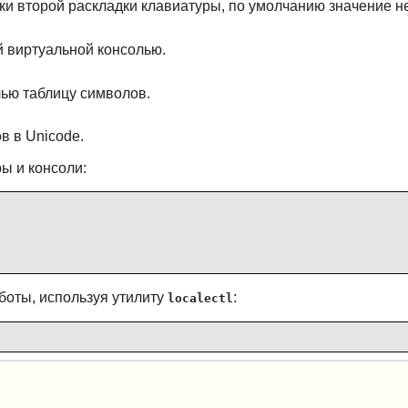
и второй раскладки клавиатуры, по умолчанию значение н
 виртуальной консолью.
ью таблицу символов.
 в Unicode.
ы и консоли:
оты, используя утилиту
:
localectl