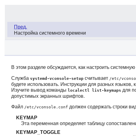
Пред.
Настройка системного времени
В этом разделе обсуждается, как настроить системну
Служба
считывает
systemd-vconsole-setup
/etc/vconso
будете использовать. Инструкции для разных языков, 
Изучите вывод команды
для п
localectl list-keymaps
допустимых экранных шрифтов.
Файл
должен содержать строки в
/etc/vconsole.conf
KEYMAP
Эта переменная определяет таблицу сопоставлени
KEYMAP_TOGGLE