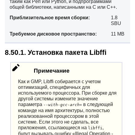
таким как Perl или Python, и подпрограммами
общей библиотеки, написанными на C или C++.
Приблизительное время сборки:
1.8
SBU
Требуемое дисковое пространство:
11 MB
8.50.1. Установка пакета Libffi
Примечание
Как и GMP, Libffi собирается с учетом
оптимизаций, специфичных для
используемого процессора. При сборке для
другой системы измените значение
параметра
в следующей
--with-gcc-arch=
команде на имя архитектуры, полностью
реализованной процессором в этой
системе. Если этого не сделать, все
приложения, ссылающиеся на
,
libffi
будут вызывать ошибку
«
Illegal Operation -