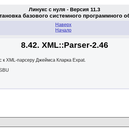
Линукс с нуля - Версия 11.3
становка базового системного программного 
Наверх
Начало
8.42. XML::Parser-2.46
с к XML-парсеру Джеймса Кларка Expat.
 SBU