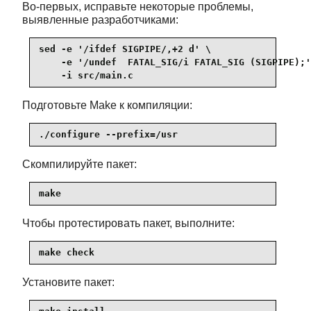
Во-первых, исправьте некоторые проблемы,
выявленные разработчиками:
sed -e '/ifdef SIGPIPE/,+2 d' \

    -e '/undef  FATAL_SIG/i FATAL_SIG (SIGPIPE);'
    -i src/main.c
Подготовьте Make к компиляции:
./configure --prefix=/usr
Скомпилируйте пакет:
make
Чтобы протестировать пакет, выполните:
make check
Установите пакет: