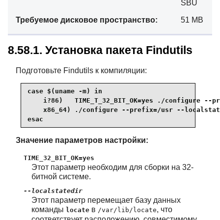
SBU
Требуемое дисковое пространство:
51 MB
8.58.1. Установка пакета Findutils
Подготовьте Findutils к компиляции:
case $(uname -m) in

    i?86)   TIME_T_32_BIT_OK=yes ./configure --pr
    x86_64) ./configure --prefix=/usr --localstat
esac
Значение параметров настройки:
TIME_32_BIT_OK=yes
Этот параметр необходим для сборки на 32-
битной системе.
--localstatedir
Этот параметр перемещает базу данных
команды
в
, что
locate
/var/lib/locate
соответствует расположению, совместимому