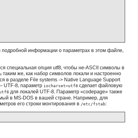
я подробной информации о параметрах в этом файле,
ется специальная опция utf8, чтобы не-ASCII символы в
 таким же, как набор символов локали и настроенно
 в разделе File systems -> Native Language Support
 — UTF-8, параметр
сделает файловую
iocharset=utf8
для локалей UTF-8. Параметр
«
codepage
»
также
utf8
емый в MS-DOS в вашей стране. Например, для
метров его строки монтирования в
:
/etc/fstab