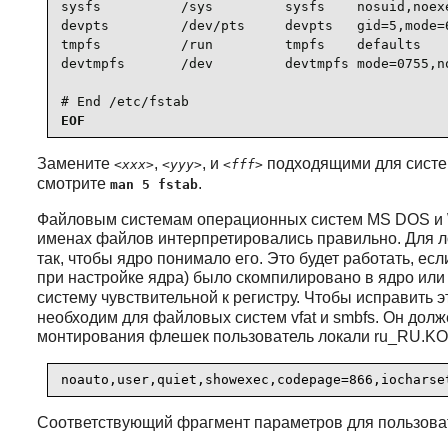
sysfs          /sys         sysfs    nosuid,noexe
devpts         /dev/pts     devpts   gid=5,mode=6
tmpfs          /run         tmpfs    defaults    
devtmpfs       /dev         devtmpfs mode=0755,no
# End /etc/fstab
EOF
Замените
,
, и
подходящими для систе
<xxx>
<yyy>
<fff>
смотрите
.
man 5 fstab
Файловым системам операционных систем MS DOS и Window
именах файлов интерпретировались правильно. Для л
так, чтобы ядро понимало его. Это будет работать, ес
при настройке ядра) было скомпилировано в ядро или
систему чувствительной к регистру. Чтобы исправить 
необходим для файловых систем vfat и smbfs. Он дол
монтирования флешек пользователь локали ru_RU.KOI
noauto,user,quiet,showexec,codepage=866,iocharse
Соответствующий фрагмент параметров для пользова