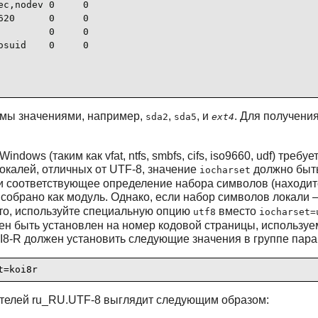
c,nodev 0     0

20      0     0

        0     0

suid    0     0

мы значениями, например,
,
, и
. Для получени
sda2
sda5
ext4
s (таким как vfat, ntfs, smbfs, cifs, iso9660, udf) требу
окалей, отличных от UTF-8, значение
должно быть
iocharset
ли соответствующее определение набора символов (находится
 собрано как модуль. Однако, если набор символов локали
это, используйте специальную опцию
вместо
utf8
iocharset=
жен быть установлен на номер кодовой страницы, использу
8-R должен установить следующие значения в группе пара
t=koi8r
телей ru_RU.UTF-8 выглядит следующим образом: