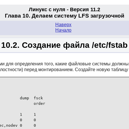
Линукс с нуля - Версия 11.2
Глава 10. Делаем систему LFS загрузочной
Наверх
Начало
10.2. Создание файла /etc/fstab
и для определения того, какие файловые системы должны м
елостности) перед монтированием. Создайте новую таблиц
        dump  fsck

              order

         1     1

        0     0

c,nodev 0     0
