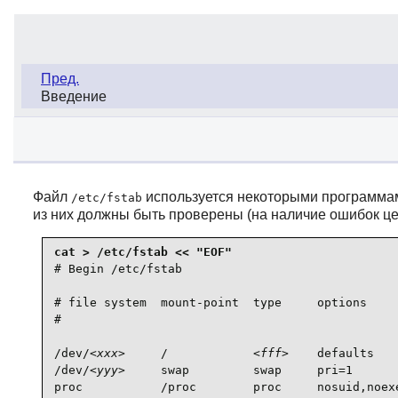
Пред.
Введение
Файл
используется некоторыми программам
/etc/fstab
из них должны быть проверены (на наличие ошибок ц
# Begin /etc/fstab

# file system  mount-point  type     options     
#                                                
/dev/
<xxx>
     /            
<fff>
    defaults   
/dev/
<yyy>
     swap         swap     pri=1       
proc           /proc        proc     nosuid,noexe