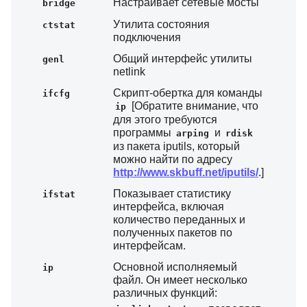
Настраивает сетевые мосты
bridge
Утилита состояния
ctstat
подключения
Общий интерфейс утилиты
genl
netlink
Скрипт-обертка для команды
ifcfg
[Обратите внимание, что
ip
для этого требуются
программы
и
arping
rdisk
из пакета iputils, который
можно найти по адресу
http://www.skbuff.net/iputils/
.]
Показывает статистику
ifstat
интерфейса, включая
количество переданных и
полученных пакетов по
интерфейсам.
Основной исполняемый
ip
файл. Он имеет несколько
различных функций: