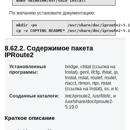
make SBINDIR=/usr/sbin install
По желанию установите документацию:
mkdir -pv             /usr/share/doc/iproute2-5.1
cp -v COPYING README* /usr/share/doc/iproute2-5.1
8.62.2. Содержимое пакета
IPRoute2
Установленные
bridge, ctstat (ссылка на
программы:
lnstat), genl, ifcfg, ifstat, ip,
lnstat, nstat, routef, routel,
rtacct, rtmon, rtpr, rtstat
(ссылка на lnstat), ss, и tc
Созданные каталоги:
/etc/iproute2, /usr/lib/tc, и
/usr/share/doc/iproute2-
5.19.0
Краткое описание