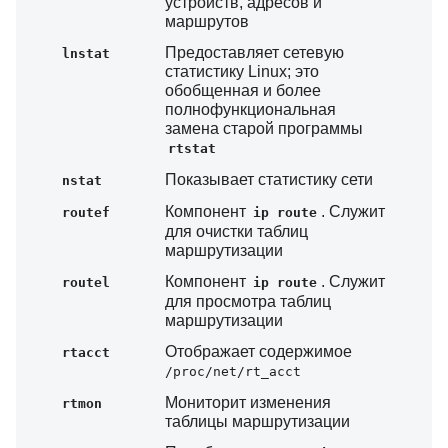
устройств, адресов и
маршрутов
Предоставляет сетевую
lnstat
статистику Linux; это
обобщенная и более
полнофункциональная
замена старой программы
rtstat
Показывает статистику сети
nstat
Компонент
. Служит
routef
ip route
для очистки таблиц
маршрутизации
Компонент
. Служит
routel
ip route
для просмотра таблиц
маршрутизации
Отображает содержимое
rtacct
/proc/net/rt_acct
Мониторит изменения
rtmon
таблицы маршрутизации