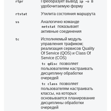
Преобразует вывод
в
rtpr
ip -o
удобочитаемую форму
Утилита состояния маршрута
rtstat
Аналогично команде
ss
показывает
netstat
активные соединения
Исполняемый модуль
tc
управления трафиком;
реализация сервисов Quality
Of Service (QOS) и Class Of
Service (COS)
позволяет
tc qdisc
пользователям настраивать
дисциплину обработки
очередей
позволяет
tc class
пользователям настраивать
классы, на которых
основывается планирование
дисциплины обработки
очередей