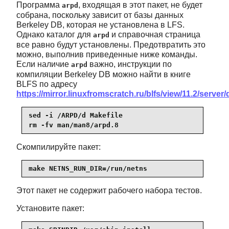
Программа
, входящая в этот пакет, не будет
arpd
собрана, поскольку зависит от базы данных
Berkeley DB, которая не установлена ​​в LFS.
Однако каталог для
и справочная страница
arpd
все равно будут установлены. Предотвратить это
можно, выполнив приведенные ниже команды.
Если наличие
важно, инструкции по
arpd
компиляции Berkeley DB можно найти в книге
BLFS по адресу
https://mirror.linuxfromscratch.ru/blfs/view/11.2/server/
sed -i /ARPD/d Makefile

rm -fv man/man8/arpd.8
Скомпилируйте пакет:
make NETNS_RUN_DIR=/run/netns
Этот пакет не содержит рабочего набора тестов.
Установите пакет: