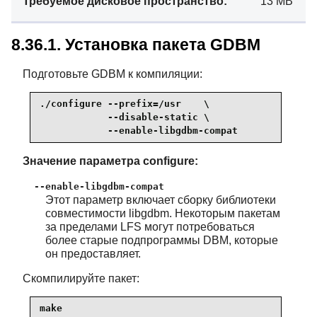
Требуемое дисковое пространство:
13 MB
8.36.1. Установка пакета GDBM
Подготовьте GDBM к компиляции:
./configure --prefix=/usr    \

            --disable-static \

            --enable-libgdbm-compat
Значение параметра configure:
--enable-libgdbm-compat
Этот параметр включает сборку библиотеки
совместимости libgdbm. Некоторым пакетам
за пределами LFS могут потребоваться
более старые подпрограммы DBM, которые
он предоставляет.
Скомпилируйте пакет:
make